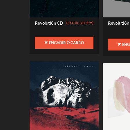
Revoluti8n CD
Revoluti8n
DIXITAL (20.00 €)
ENGADIR Ó CARRO
ENG