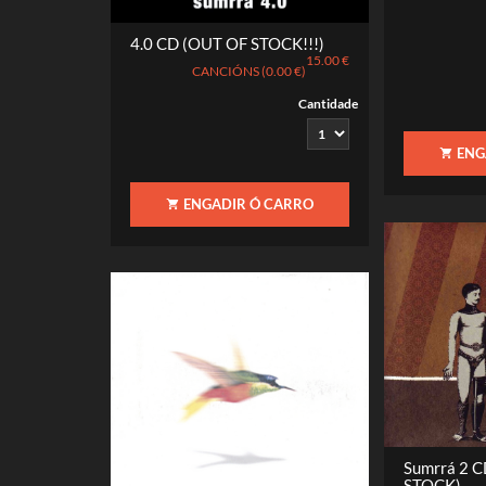
4.0 CD (OUT OF STOCK!!!)
15.00 €
CANCIÓNS (0.00 €)
Cantidade
ENG
ENGADIR Ó CARRO
Sumrrá 2 
STOCK)