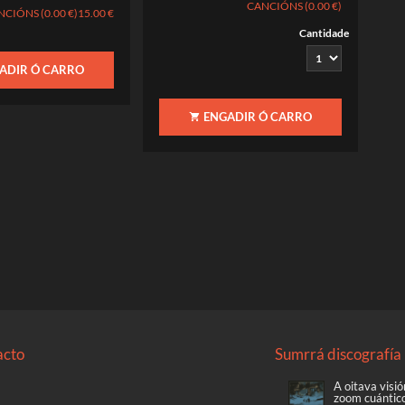
CANCIÓNS (0.00 €)
CIÓNS (0.00 €)
15.00 €
Cantidade
ADIR Ó CARRO
ENGADIR Ó CARRO
acto
Sumrrá discografía
A oitava visió
zoom cuántic