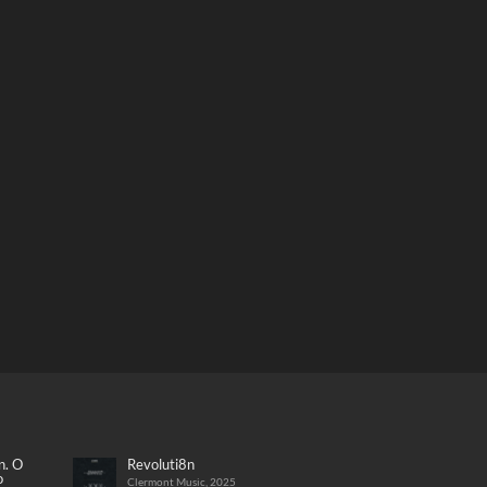
n. O
Revoluti8n
o
Clermont Music, 2025