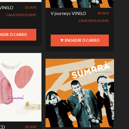
 VINILO
35.00 €
V journeys VINILO
35.00 €
CANCIÓNS (0.00 €)
CANCIÓNS (0.00 €)
ADIR Ó CARRO
ENGADIR Ó CARRO
 CD
20.00 €